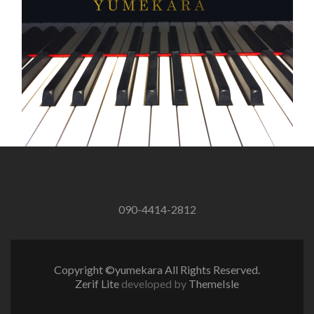
ビ
ゲ
ー
シ
ョ
ン
090-4414-2812
Copyright ©yumekara All Rights Reserved.
Zerif Lite
developed by
ThemeIsle