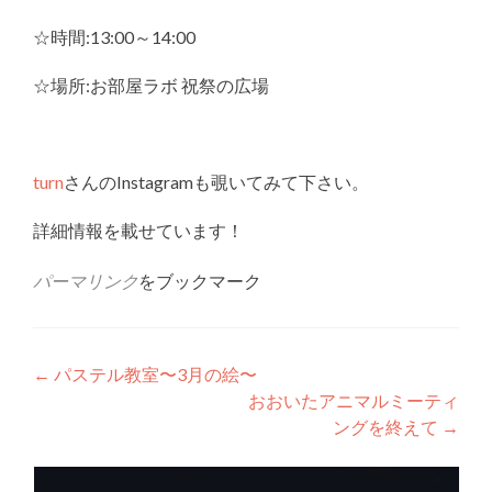
☆時間:13:00～14:00
☆場所:お部屋ラボ 祝祭の広場
turn
さんのInstagramも覗いてみて下さい。
詳細情報を載せています！
パーマリンク
をブックマーク
投
←
パステル教室〜3月の絵〜
おおいたアニマルミーティ
稿
ングを終えて
→
ナ