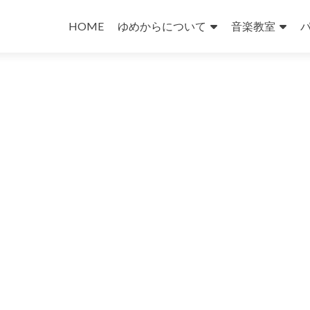
コ
ン
HOME
ゆめからについて
音楽教室
テ
ン
ツ
へ
ス
キ
ッ
プ