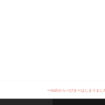
〜ゆめからべびま〜はじまりまし