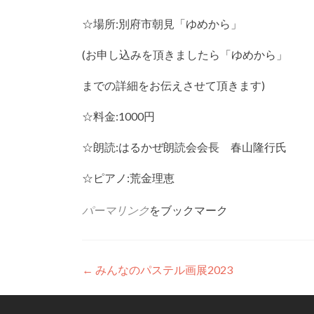
☆場所:別府市朝見「ゆめから」
(お申し込みを頂きましたら「ゆめから」
までの詳細をお伝えさせて頂きます)
☆料金:1000円
☆朗読:はるかぜ朗読会会長 春山隆行氏
☆ピアノ:荒金理恵
パーマリンク
をブックマーク
投
←
みんなのパステル画展2023
稿